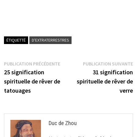
ÉTIQUETTÉ
D'EXTRATERRESTRES
Navigation
Publication
P
PUBLICATION PRÉCÉDENTE
PUBLICATION SUIVANTE
précédente :
s
25 signification
31 signification
de
spirituelle de rêver de
spirituelle de rêver de
l’article
tatouages
verre
Duc de Zhou