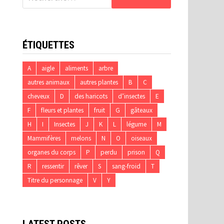
ÉTIQUETTES
A
aigle
aliments
arbre
autres animaux
autres plantes
B
C
cheveux
D
des haricots
d’insectes
E
F
fleurs et plantes
fruit
G
gâteaux
H
I
Insectes
J
K
L
légume
M
Mammifères
melons
N
O
oiseaux
organes du corps
P
perdu
prison
Q
R
ressentir
rêver
S
sang-froid
T
Titre du personnage
V
Y