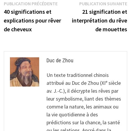
Navigation
Publication
P
PUBLICATION PRÉCÉDENTE
PUBLICATION SUIVANTE
précédente :
s
40 significations et
21 signification et
de
explications pour rêver
interprétation du rêve
l’article
de cheveux
de mouettes
Duc de Zhou
Un texte traditionnel chinois
attribué au Duc de Zhou (XIᵉ siècle
av. J.-C.), il décrypte les rêves par
leur symbolisme, liant des thèmes
comme la nature, les animaux ou
la vie quotidienne à des
prédictions sur la chance, la santé
ou les relations. Ancré dans la