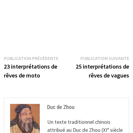
Navigation
Publication
P
PUBLICATION PRÉCÉDENTE
PUBLICATION SUIVANTE
précédente :
s
23 interprétations de
25 interprétations de
de
rêves de moto
rêves de vagues
l’article
Duc de Zhou
Un texte traditionnel chinois
attribué au Duc de Zhou (XIᵉ siècle