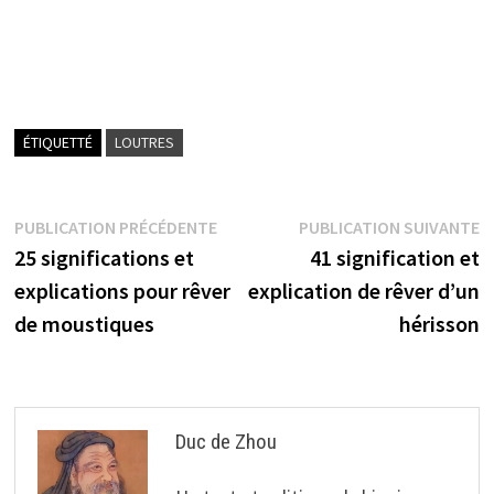
ÉTIQUETTÉ
LOUTRES
Navigation
Publication
P
PUBLICATION PRÉCÉDENTE
PUBLICATION SUIVANTE
précédente :
s
25 significations et
41 signification et
de
explications pour rêver
explication de rêver d’un
l’article
de moustiques
hérisson
Duc de Zhou