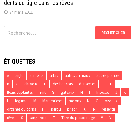
dents de tigre dans les rêves
24 mars 2021
Rechercher :
ÉTIQUETTES
A
aigle
aliments
arbre
autres animaux
autres plantes
B
C
cheveux
D
des haricots
d’insectes
E
F
fleurs et plantes
fruit
G
gâteaux
H
I
Insectes
J
K
L
légume
M
Mammifères
melons
N
O
oiseaux
organes du corps
P
perdu
prison
Q
R
ressentir
rêver
S
sang-froid
T
Titre du personnage
V
Y