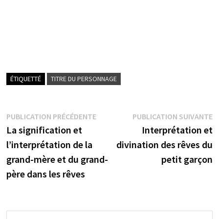
ÉTIQUETTÉ
TITRE DU PERSONNAGE
Navigation
Publication
P
PUBLICATION PRÉCÉDENTE
PUBLICATION SUIVANTE
précédente :
s
La signification et
Interprétation et
de
l’interprétation de la
divination des rêves du
l’article
grand-mère et du grand-
petit garçon
père dans les rêves