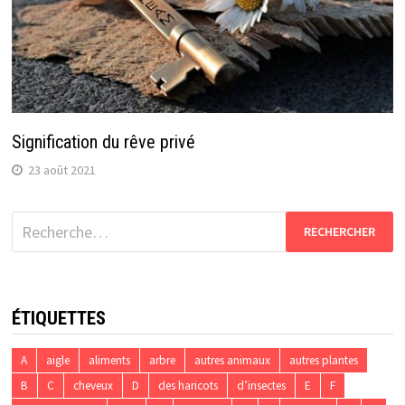
Signification du rêve privé
23 août 2021
Rechercher :
ÉTIQUETTES
A
aigle
aliments
arbre
autres animaux
autres plantes
B
C
cheveux
D
des haricots
d’insectes
E
F