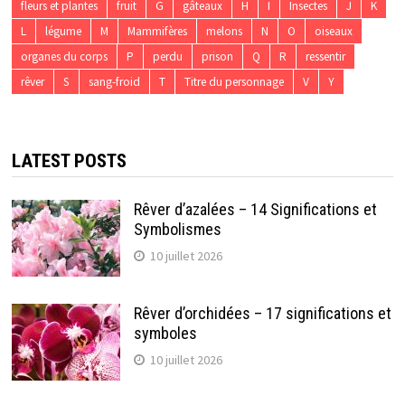
fleurs et plantes
fruit
G
gâteaux
H
I
Insectes
J
K
L
légume
M
Mammifères
melons
N
O
oiseaux
organes du corps
P
perdu
prison
Q
R
ressentir
rêver
S
sang-froid
T
Titre du personnage
V
Y
LATEST POSTS
Rêver d’azalées – 14 Significations et
Symbolismes
10 juillet 2026
Rêver d’orchidées – 17 significations et
symboles
10 juillet 2026