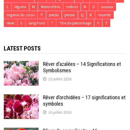
L
légume
M
Mammifères
melons
N
O
oiseaux
organes du corps
P
perdu
prison
Q
R
ressentir
rêver
S
sang-froid
T
Titre du personnage
V
Y
LATEST POSTS
Rêver d’azalées – 14 Significations et
Symbolismes
10 juillet 2026
Rêver d’orchidées – 17 significations et
symboles
10 juillet 2026