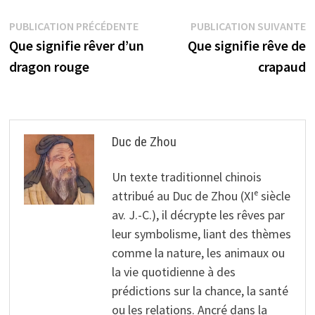
Navigation
Publication
P
PUBLICATION PRÉCÉDENTE
PUBLICATION SUIVANTE
précédente :
s
Que signifie rêver d’un
Que signifie rêve de
de
dragon rouge
crapaud
l’article
Duc de Zhou
Un texte traditionnel chinois
attribué au Duc de Zhou (XIᵉ siècle
av. J.-C.), il décrypte les rêves par
leur symbolisme, liant des thèmes
comme la nature, les animaux ou
la vie quotidienne à des
prédictions sur la chance, la santé
ou les relations. Ancré dans la