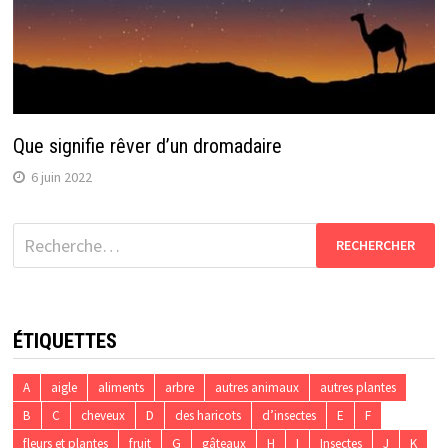
Que signifie rêver d’un dromadaire
6 juin 2022
Rechercher :
ÉTIQUETTES
A
aigle
aliments
arbre
autres animaux
autres plantes
B
C
cheveux
D
des haricots
d’insectes
E
F
fleurs et plantes
fruit
G
gâteaux
H
I
Insectes
J
K