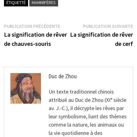
ÉTIQUETTÉ
MAMMIFÈRES
Navigation
Publication
P
PUBLICATION PRÉCÉDENTE
PUBLICATION SUIVANTE
précédente :
s
La signification de rêver
La signification de rêver
de
de chauves-souris
de cerf
l’article
Duc de Zhou
Un texte traditionnel chinois
attribué au Duc de Zhou (XIᵉ siècle
av. J.-C.), il décrypte les rêves par
leur symbolisme, liant des thèmes
comme la nature, les animaux ou
la vie quotidienne à des