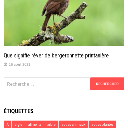
Que signifie rêver de bergeronnette printanière
16 août 2022
Rechercher :
ÉTIQUETTES
A
aigle
aliments
arbre
autres animaux
autres plantes