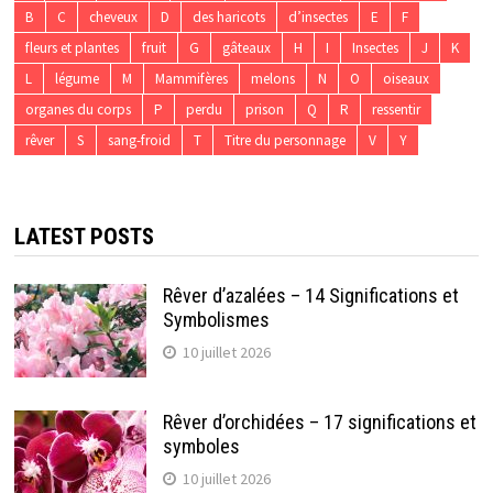
B
C
cheveux
D
des haricots
d’insectes
E
F
fleurs et plantes
fruit
G
gâteaux
H
I
Insectes
J
K
L
légume
M
Mammifères
melons
N
O
oiseaux
organes du corps
P
perdu
prison
Q
R
ressentir
rêver
S
sang-froid
T
Titre du personnage
V
Y
LATEST POSTS
Rêver d’azalées – 14 Significations et
Symbolismes
10 juillet 2026
Rêver d’orchidées – 17 significations et
symboles
10 juillet 2026