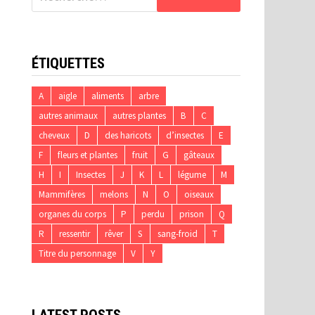
ÉTIQUETTES
A
aigle
aliments
arbre
autres animaux
autres plantes
B
C
cheveux
D
des haricots
d’insectes
E
F
fleurs et plantes
fruit
G
gâteaux
H
I
Insectes
J
K
L
légume
M
Mammifères
melons
N
O
oiseaux
organes du corps
P
perdu
prison
Q
R
ressentir
rêver
S
sang-froid
T
Titre du personnage
V
Y