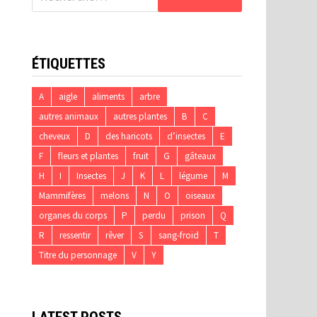
ÉTIQUETTES
A
aigle
aliments
arbre
autres animaux
autres plantes
B
C
cheveux
D
des haricots
d’insectes
E
F
fleurs et plantes
fruit
G
gâteaux
H
I
Insectes
J
K
L
légume
M
Mammifères
melons
N
O
oiseaux
organes du corps
P
perdu
prison
Q
R
ressentir
rêver
S
sang-froid
T
Titre du personnage
V
Y