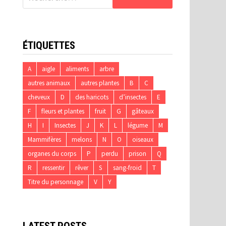
ÉTIQUETTES
A
aigle
aliments
arbre
autres animaux
autres plantes
B
C
cheveux
D
des haricots
d’insectes
E
F
fleurs et plantes
fruit
G
gâteaux
H
I
Insectes
J
K
L
légume
M
Mammifères
melons
N
O
oiseaux
organes du corps
P
perdu
prison
Q
R
ressentir
rêver
S
sang-froid
T
Titre du personnage
V
Y