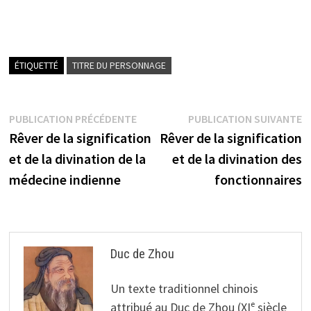
ÉTIQUETTÉ
TITRE DU PERSONNAGE
Navigation
Publication
P
PUBLICATION PRÉCÉDENTE
PUBLICATION SUIVANTE
précédente :
s
Rêver de la signification
Rêver de la signification
de
et de la divination de la
et de la divination des
l’article
médecine indienne
fonctionnaires
Duc de Zhou
Un texte traditionnel chinois
attribué au Duc de Zhou (XIᵉ siècle