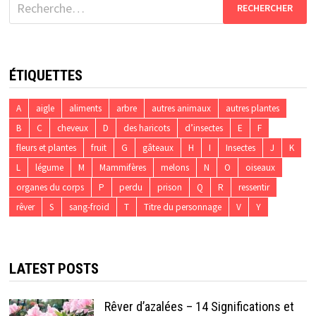
Rechercher :
ÉTIQUETTES
A
aigle
aliments
arbre
autres animaux
autres plantes
B
C
cheveux
D
des haricots
d’insectes
E
F
fleurs et plantes
fruit
G
gâteaux
H
I
Insectes
J
K
L
légume
M
Mammifères
melons
N
O
oiseaux
organes du corps
P
perdu
prison
Q
R
ressentir
rêver
S
sang-froid
T
Titre du personnage
V
Y
LATEST POSTS
Rêver d’azalées – 14 Significations et