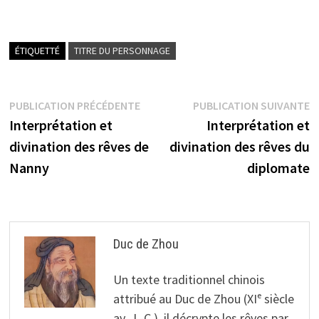
ÉTIQUETTÉ
TITRE DU PERSONNAGE
Navigation
Publication
P
PUBLICATION PRÉCÉDENTE
PUBLICATION SUIVANTE
précédente :
s
Interprétation et
Interprétation et
de
divination des rêves de
divination des rêves du
l’article
Nanny
diplomate
Duc de Zhou
Un texte traditionnel chinois
attribué au Duc de Zhou (XIᵉ siècle
av. J.-C.), il décrypte les rêves par