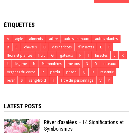
ÉTIQUETTES
A
aigle
aliments
arbre
autres animaux
autres plantes
B
C
cheveux
D
des haricots
d’insectes
E
F
fleurs et plantes
fruit
G
gâteaux
H
I
Insectes
J
K
L
légume
M
Mammifères
melons
N
O
oiseaux
organes du corps
P
perdu
prison
Q
R
ressentir
rêver
S
sang-froid
T
Titre du personnage
V
Y
LATEST POSTS
Rêver d’azalées – 14 Significations et
Symbolismes