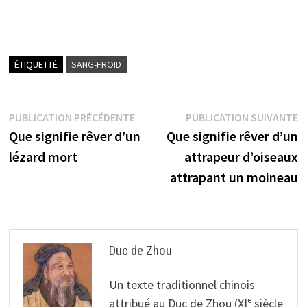
ÉTIQUETTÉ
SANG-FROID
Navigation
Publication
P
PUBLICATION PRÉCÉDENTE
PUBLICATION SUIVANTE
précédente :
s
Que signifie rêver d’un
Que signifie rêver d’un
de
lézard mort
attrapeur d’oiseaux
l’article
attrapant un moineau
Duc de Zhou
Un texte traditionnel chinois
attribué au Duc de Zhou (XIᵉ siècle