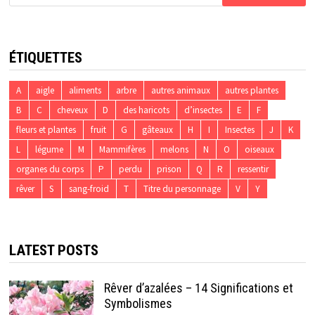
ÉTIQUETTES
A
aigle
aliments
arbre
autres animaux
autres plantes
B
C
cheveux
D
des haricots
d’insectes
E
F
fleurs et plantes
fruit
G
gâteaux
H
I
Insectes
J
K
L
légume
M
Mammifères
melons
N
O
oiseaux
organes du corps
P
perdu
prison
Q
R
ressentir
rêver
S
sang-froid
T
Titre du personnage
V
Y
LATEST POSTS
Rêver d’azalées – 14 Significations et
Symbolismes