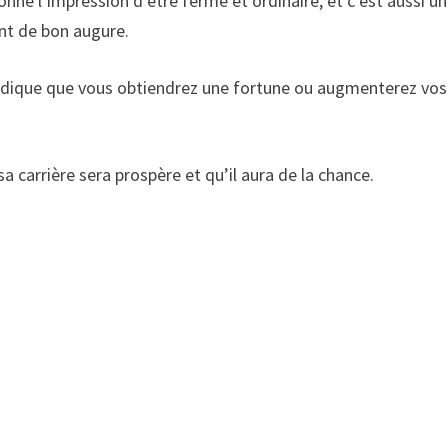
onne l’impression d’être ferme et ordinaire, et c’est aussi un
ant de bon augure.
ndique que vous obtiendrez une fortune ou augmenterez vos
 carrière sera prospère et qu’il aura de la chance.