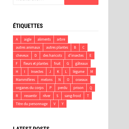
ÉTIQUETTES
A
aigle
aliments
arbre
autres animaux
autres plantes
B
C
cheveux
D
des haricots
d’insectes
E
F
fleurs et plantes
fruit
G
gâteaux
H
I
Insectes
J
K
L
légume
M
Mammifères
melons
N
O
oiseaux
organes du corps
P
perdu
prison
Q
R
ressentir
rêver
S
sang-froid
T
Titre du personnage
V
Y