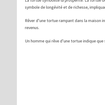
La tortue symbolise la prospérité. La tortue d
symbole de longévité et de richesse, impliqu
Rêver d’une tortue rampant dans la maison i
revenus.
Un homme qui rêve d’une tortue indique que sa