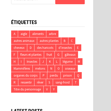
ÉTIQUETTES
A
aigle
aliments
arbre
autres animaux
autres plantes
B
C
cheveux
D
des haricots
d’insectes
E
F
fleurs et plantes
fruit
G
gâteaux
H
I
Insectes
J
K
L
légume
M
Mammifères
melons
N
O
oiseaux
organes du corps
P
perdu
prison
Q
R
ressentir
rêver
S
sang-froid
T
Titre du personnage
V
Y