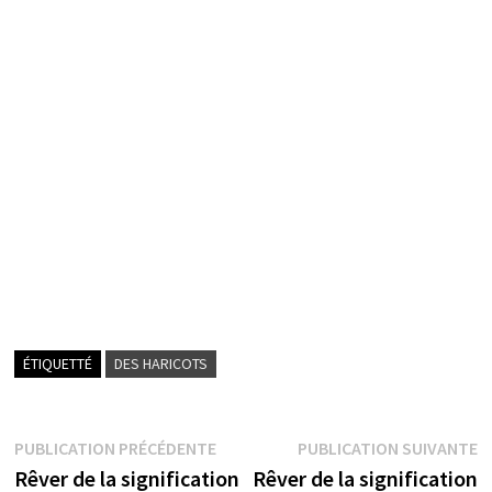
ÉTIQUETTÉ
DES HARICOTS
Navigation
Publication
P
PUBLICATION PRÉCÉDENTE
PUBLICATION SUIVANTE
précédente :
s
Rêver de la signification
Rêver de la signification