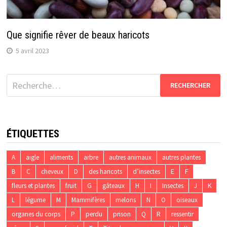
Que signifie rêver de beaux haricots
5 avril 2023
Rechercher :
ÉTIQUETTES
A
aigle
aliments
arbre
autres animaux
autres plantes
B
C
cheveux
D
des haricots
d’insectes
E
F
fleurs et plantes
fruit
G
gâteaux
H
I
Insectes
J
K
L
légume
M
Mammifères
melons
N
O
oiseaux
organes du corps
P
perdu
prison
Q
R
ressentir