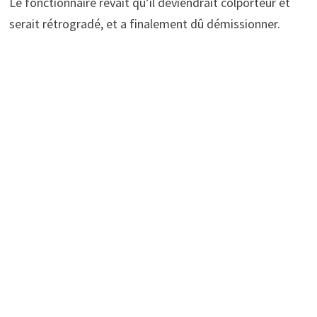
Le fonctionnaire rêvait qu’il deviendrait colporteur et
serait rétrogradé, et a finalement dû démissionner.