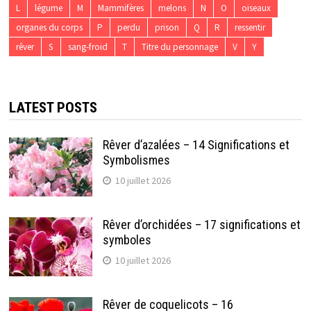
L
légume
M
Mammifères
melons
N
O
oiseaux
organes du corps
P
perdu
prison
Q
R
ressentir
rêver
S
sang-froid
T
Titre du personnage
V
Y
LATEST POSTS
Rêver d’azalées – 14 Significations et
Symbolismes
10 juillet 2026
Rêver d’orchidées – 17 significations et
symboles
10 juillet 2026
Rêver de coquelicots – 16