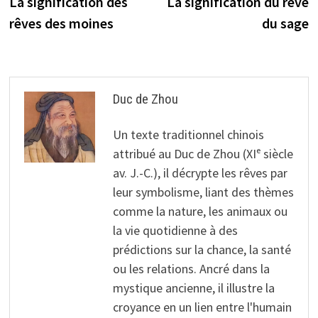
précédente :
s
La signification des
La signification du rêve
de
rêves des moines
du sage
l’article
Duc de Zhou
Un texte traditionnel chinois
attribué au Duc de Zhou (XIᵉ siècle
av. J.-C.), il décrypte les rêves par
leur symbolisme, liant des thèmes
comme la nature, les animaux ou
la vie quotidienne à des
prédictions sur la chance, la santé
ou les relations. Ancré dans la
mystique ancienne, il illustre la
croyance en un lien entre l'humain