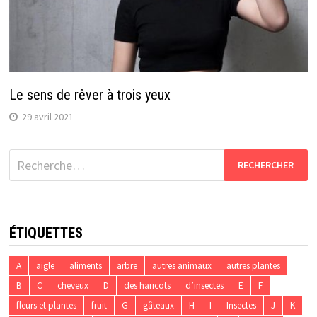
Le sens de rêver à trois yeux
29 avril 2021
Rechercher :
ÉTIQUETTES
A
aigle
aliments
arbre
autres animaux
autres plantes
B
C
cheveux
D
des haricots
d’insectes
E
F
fleurs et plantes
fruit
G
gâteaux
H
I
Insectes
J
K