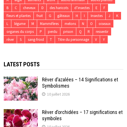
B
C
cheveux
D
des haricots
d’insectes
E
F
fleurs et plantes
fruit
G
gâteaux
H
I
Insectes
J
K
L
légume
M
Mammifères
melons
N
O
oiseaux
organes du corps
P
perdu
prison
Q
R
ressentir
rêver
S
sang-froid
T
Titre du personnage
V
Y
LATEST POSTS
Rêver d’azalées – 14 Significations et
Symbolismes
10 juillet 2026
Rêver d’orchidées – 17 significations et
symboles
10 juillet 2026