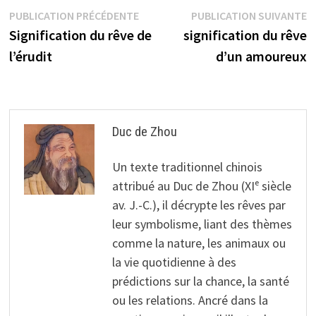
Navigation
Publication
P
PUBLICATION PRÉCÉDENTE
PUBLICATION SUIVANTE
précédente :
s
Signification du rêve de
signification du rêve
de
l’érudit
d’un amoureux
l’article
Duc de Zhou
Un texte traditionnel chinois
attribué au Duc de Zhou (XIᵉ siècle
av. J.-C.), il décrypte les rêves par
leur symbolisme, liant des thèmes
comme la nature, les animaux ou
la vie quotidienne à des
prédictions sur la chance, la santé
ou les relations. Ancré dans la