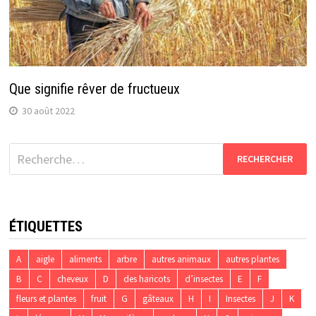
Que signifie rêver de fructueux
30 août 2022
Rechercher :
ÉTIQUETTES
A
aigle
aliments
arbre
autres animaux
autres plantes
B
C
cheveux
D
des haricots
d’insectes
E
F
fleurs et plantes
fruit
G
gâteaux
H
I
Insectes
J
K