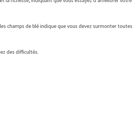
s et la richesse, indiquant que vous essayez d’améliorer votre
 les champs de blé indique que vous devez surmonter toutes
z des difficultés.