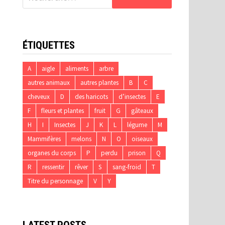
ÉTIQUETTES
A
aigle
aliments
arbre
autres animaux
autres plantes
B
C
cheveux
D
des haricots
d’insectes
E
F
fleurs et plantes
fruit
G
gâteaux
H
I
Insectes
J
K
L
légume
M
Mammifères
melons
N
O
oiseaux
organes du corps
P
perdu
prison
Q
R
ressentir
rêver
S
sang-froid
T
Titre du personnage
V
Y