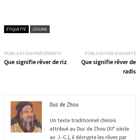
ÉTIQUETTÉ
LÉGUME
Navigation
Publication
P
PUBLICATION PRÉCÉDENTE
PUBLICATION SUIVANTE
précédente :
s
Que signifie rêver de riz
Que signifie rêver de
de
radis
l’article
Duc de Zhou
Un texte traditionnel chinois
attribué au Duc de Zhou (XIᵉ siècle
av. J.-C.), il décrypte les rêves par