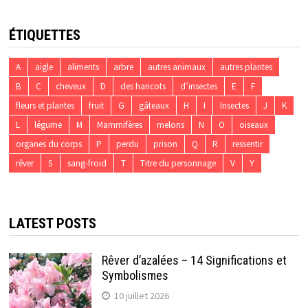
ÉTIQUETTES
A
aigle
aliments
arbre
autres animaux
autres plantes
B
C
cheveux
D
des haricots
d’insectes
E
F
fleurs et plantes
fruit
G
gâteaux
H
I
Insectes
J
K
L
légume
M
Mammifères
melons
N
O
oiseaux
organes du corps
P
perdu
prison
Q
R
ressentir
rêver
S
sang-froid
T
Titre du personnage
V
Y
LATEST POSTS
Rêver d’azalées – 14 Significations et
Symbolismes
10 juillet 2026