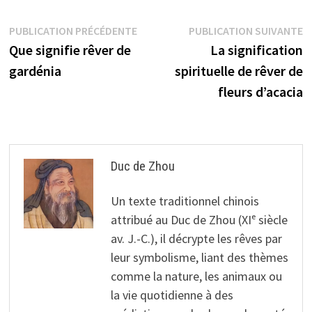
Navigation
Publication
P
PUBLICATION PRÉCÉDENTE
PUBLICATION SUIVANTE
précédente :
s
Que signifie rêver de
La signification
de
gardénia
spirituelle de rêver de
l’article
fleurs d’acacia
Duc de Zhou
Un texte traditionnel chinois
attribué au Duc de Zhou (XIᵉ siècle
av. J.-C.), il décrypte les rêves par
leur symbolisme, liant des thèmes
comme la nature, les animaux ou
la vie quotidienne à des