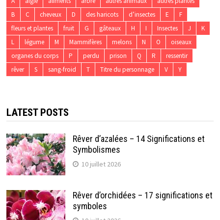
A
aigle
aliments
arbre
autres animaux
autres plantes
B
C
cheveux
D
des haricots
d’insectes
E
F
fleurs et plantes
fruit
G
gâteaux
H
I
Insectes
J
K
L
légume
M
Mammifères
melons
N
O
oiseaux
organes du corps
P
perdu
prison
Q
R
ressentir
rêver
S
sang-froid
T
Titre du personnage
V
Y
LATEST POSTS
Rêver d’azalées – 14 Significations et
Symbolismes
10 juillet 2026
Rêver d’orchidées – 17 significations et
symboles