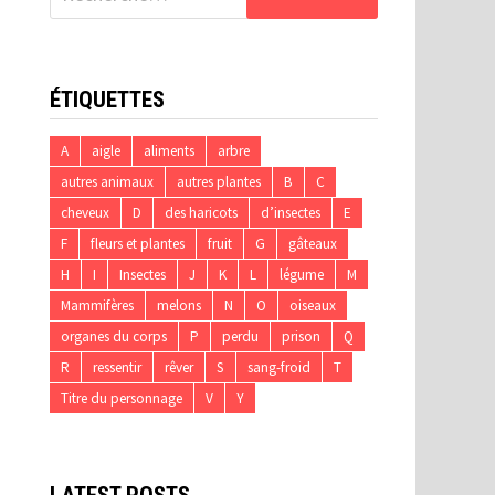
ÉTIQUETTES
A
aigle
aliments
arbre
autres animaux
autres plantes
B
C
cheveux
D
des haricots
d’insectes
E
F
fleurs et plantes
fruit
G
gâteaux
H
I
Insectes
J
K
L
légume
M
Mammifères
melons
N
O
oiseaux
organes du corps
P
perdu
prison
Q
R
ressentir
rêver
S
sang-froid
T
Titre du personnage
V
Y