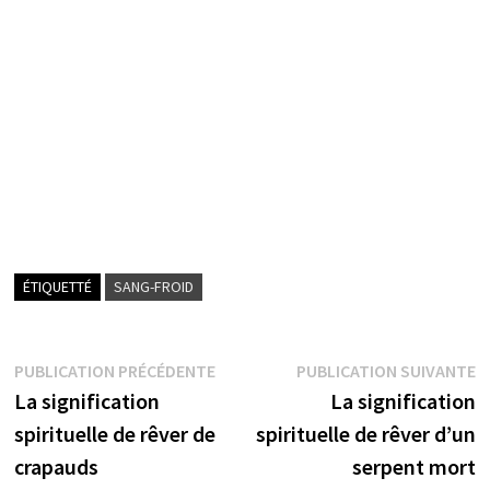
ÉTIQUETTÉ
SANG-FROID
Navigation
Publication
P
PUBLICATION PRÉCÉDENTE
PUBLICATION SUIVANTE
précédente :
s
La signification
La signification
de
spirituelle de rêver de
spirituelle de rêver d’un
l’article
crapauds
serpent mort