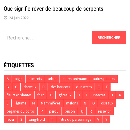
Que signifie rêver de beaucoup de serpents
24 juin 2022
Rechercher :
ÉTIQUETTES
A
aigle
aliments
arbre
autres animaux
autres plantes
B
C
cheveux
D
des haricots
d’insectes
E
F
fleurs et plantes
fruit
G
gâteaux
H
I
Insectes
J
K
L
légume
M
Mammifères
melons
N
O
oiseaux
organes du corps
P
perdu
prison
Q
R
ressentir
rêver
S
sang-froid
T
Titre du personnage
V
Y