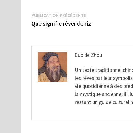
Navigation
Publication
PUBLICATION PRÉCÉDENTE
précédente :
Que signifie rêver de riz
de
l’article
Duc de Zhou
Un texte traditionnel chino
les rêves par leur symbol
vie quotidienne à des prédi
la mystique ancienne, il ill
restant un guide culturel