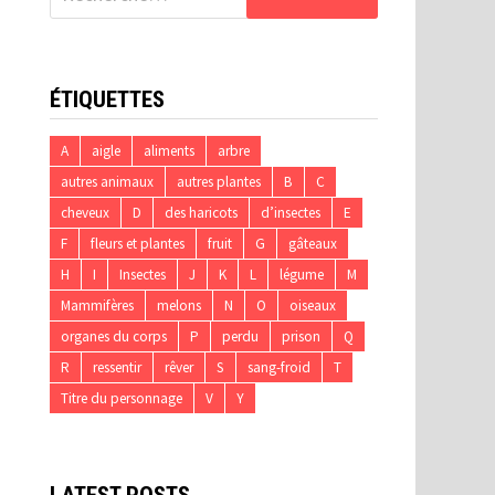
ÉTIQUETTES
A
aigle
aliments
arbre
autres animaux
autres plantes
B
C
cheveux
D
des haricots
d’insectes
E
F
fleurs et plantes
fruit
G
gâteaux
H
I
Insectes
J
K
L
légume
M
Mammifères
melons
N
O
oiseaux
organes du corps
P
perdu
prison
Q
R
ressentir
rêver
S
sang-froid
T
Titre du personnage
V
Y