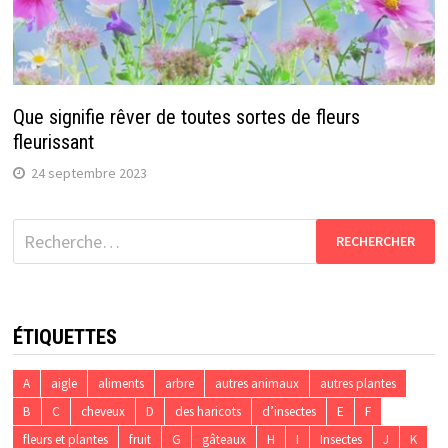
Que signifie rêver de toutes sortes de fleurs
fleurissant
24 septembre 2023
Rechercher :
ÉTIQUETTES
A
aigle
aliments
arbre
autres animaux
autres plantes
B
C
cheveux
D
des haricots
d’insectes
E
F
fleurs et plantes
fruit
G
gâteaux
H
I
Insectes
J
K