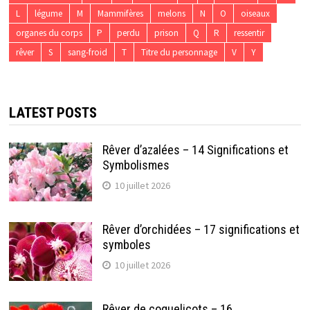
L
légume
M
Mammifères
melons
N
O
oiseaux
organes du corps
P
perdu
prison
Q
R
ressentir
rêver
S
sang-froid
T
Titre du personnage
V
Y
LATEST POSTS
Rêver d’azalées – 14 Significations et
Symbolismes
10 juillet 2026
Rêver d’orchidées – 17 significations et
symboles
10 juillet 2026
Rêver de coquelicots – 16