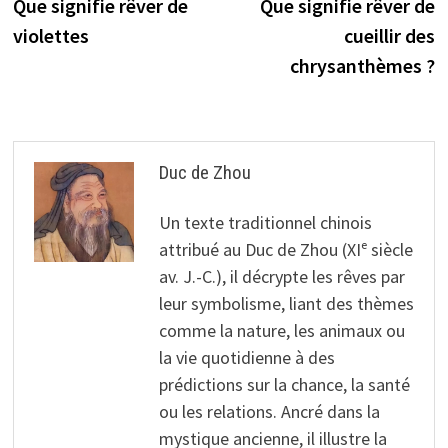
précédente :
s
Que signifie rêver de
Que signifie rêver de
de
violettes
cueillir des
l’article
chrysanthèmes ?
Duc de Zhou
Un texte traditionnel chinois
attribué au Duc de Zhou (XIᵉ siècle
av. J.-C.), il décrypte les rêves par
leur symbolisme, liant des thèmes
comme la nature, les animaux ou
la vie quotidienne à des
prédictions sur la chance, la santé
ou les relations. Ancré dans la
mystique ancienne, il illustre la