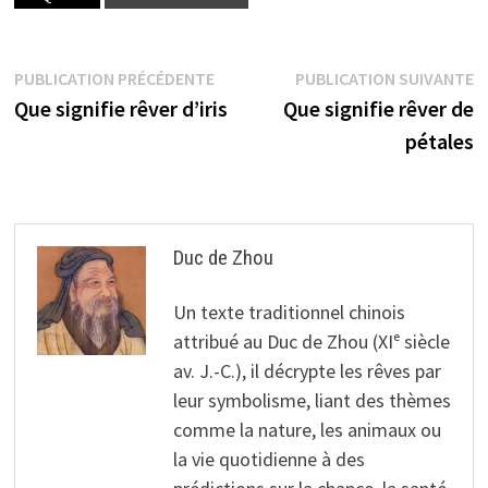
Navigation
Publication
P
PUBLICATION PRÉCÉDENTE
PUBLICATION SUIVANTE
précédente :
s
Que signifie rêver d’iris
Que signifie rêver de
de
pétales
l’article
Duc de Zhou
Un texte traditionnel chinois
attribué au Duc de Zhou (XIᵉ siècle
av. J.-C.), il décrypte les rêves par
leur symbolisme, liant des thèmes
comme la nature, les animaux ou
la vie quotidienne à des