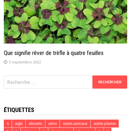
Que signifie rêver de trèfle à quatre feuilles
5 septembre 2022
Rechercher :
ÉTIQUETTES
A
aigle
aliments
arbre
autres animaux
autres plantes