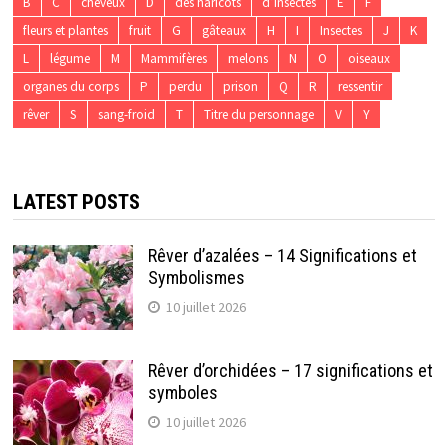
B
C
cheveux
D
des haricots
d’insectes
E
F
fleurs et plantes
fruit
G
gâteaux
H
I
Insectes
J
K
L
légume
M
Mammifères
melons
N
O
oiseaux
organes du corps
P
perdu
prison
Q
R
ressentir
rêver
S
sang-froid
T
Titre du personnage
V
Y
LATEST POSTS
Rêver d’azalées – 14 Significations et
Symbolismes
10 juillet 2026
Rêver d’orchidées – 17 significations et
symboles
10 juillet 2026