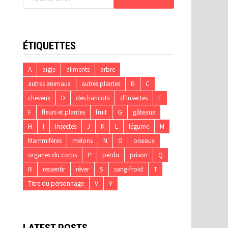
ÉTIQUETTES
A
aigle
aliments
arbre
autres animaux
autres plantes
B
C
cheveux
D
des haricots
d’insectes
E
F
fleurs et plantes
fruit
G
gâteaux
H
I
Insectes
J
K
L
légume
M
Mammifères
melons
N
O
oiseaux
organes du corps
P
perdu
prison
Q
R
ressentir
rêver
S
sang-froid
T
Titre du personnage
V
Y