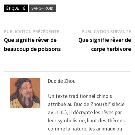
ÉTIQUETTÉ
SANG-FROID
Navigation
Publication
P
PUBLICATION PRÉCÉDENTE
PUBLICATION SUIVANTE
précédente :
s
Que signifie rêver de
Que signifie rêver de
de
beaucoup de poissons
carpe herbivore
l’article
Duc de Zhou
Un texte traditionnel chinois
attribué au Duc de Zhou (XIᵉ siècle
av. J.-C.), il décrypte les rêves par
leur symbolisme, liant des thèmes
comme la nature, les animaux ou