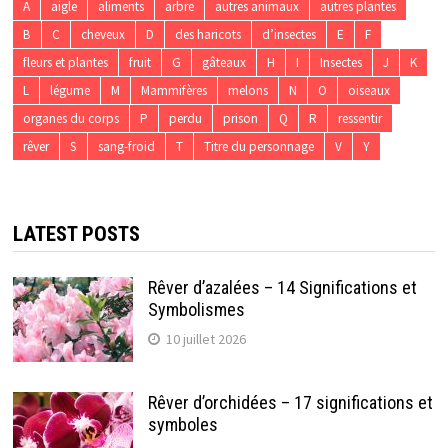
A
aigle
aliments
arbre
autres animaux
autres plantes
B
C
cheveux
D
des haricots
d’insectes
E
F
fleurs et plantes
fruit
G
gâteaux
H
I
Insectes
J
K
L
légume
M
Mammifères
melons
N
O
oiseaux
organes du corps
P
perdu
prison
Q
R
ressentir
rêver
S
sang-froid
T
Titre du personnage
V
Y
LATEST POSTS
Rêver d’azalées – 14 Significations et
Symbolismes
10 juillet 2026
Rêver d’orchidées – 17 significations et
symboles