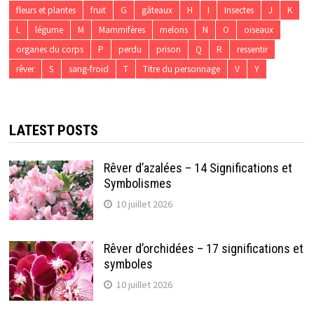
fleurs et plantes
fruit
G
gâteaux
H
I
Insectes
J
K
L
légume
M
Mammifères
melons
N
O
oiseaux
organes du corps
P
perdu
prison
Q
R
ressentir
rêver
S
sang-froid
T
Titre du personnage
V
Y
LATEST POSTS
Rêver d’azalées – 14 Significations et
Symbolismes
10 juillet 2026
Rêver d’orchidées – 17 significations et
symboles
10 juillet 2026