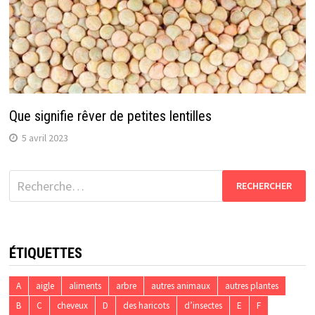
Que signifie rêver de petites lentilles
5 avril 2023
Rechercher :
ÉTIQUETTES
A
aigle
aliments
arbre
autres animaux
autres plantes
B
C
cheveux
D
des haricots
d’insectes
E
F