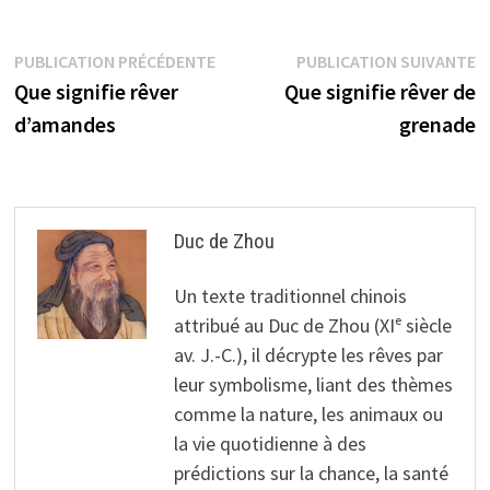
Navigation
Publication
P
PUBLICATION PRÉCÉDENTE
PUBLICATION SUIVANTE
précédente :
s
Que signifie rêver
Que signifie rêver de
de
d’amandes
grenade
l’article
Duc de Zhou
Un texte traditionnel chinois
attribué au Duc de Zhou (XIᵉ siècle
av. J.-C.), il décrypte les rêves par
leur symbolisme, liant des thèmes
comme la nature, les animaux ou
la vie quotidienne à des
prédictions sur la chance, la santé