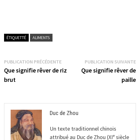
ÉTIQUETTÉ
ALIMENTS
Navigation
Publication
P
PUBLICATION PRÉCÉDENTE
PUBLICATION SUIVANTE
précédente :
s
Que signifie rêver de riz
Que signifie rêver de
de
brut
paille
l’article
Duc de Zhou
Un texte traditionnel chinois
attribué au Duc de Zhou (XIᵉ siècle