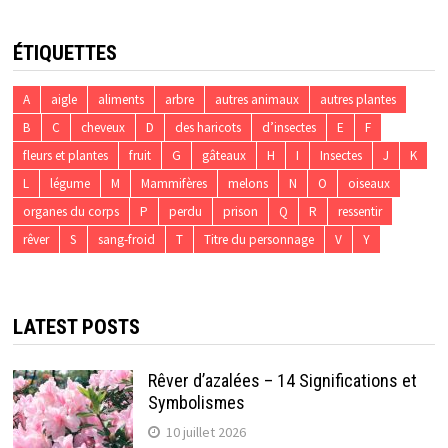
ÉTIQUETTES
A
aigle
aliments
arbre
autres animaux
autres plantes
B
C
cheveux
D
des haricots
d’insectes
E
F
fleurs et plantes
fruit
G
gâteaux
H
I
Insectes
J
K
L
légume
M
Mammifères
melons
N
O
oiseaux
organes du corps
P
perdu
prison
Q
R
ressentir
rêver
S
sang-froid
T
Titre du personnage
V
Y
LATEST POSTS
Rêver d’azalées – 14 Significations et
Symbolismes
10 juillet 2026