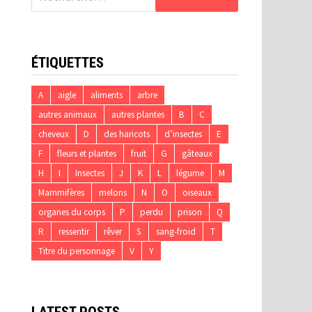
ÉTIQUETTES
A
aigle
aliments
arbre
autres animaux
autres plantes
B
C
cheveux
D
des haricots
d’insectes
E
F
fleurs et plantes
fruit
G
gâteaux
H
I
Insectes
J
K
L
légume
M
Mammifères
melons
N
O
oiseaux
organes du corps
P
perdu
prison
Q
R
ressentir
rêver
S
sang-froid
T
Titre du personnage
V
Y