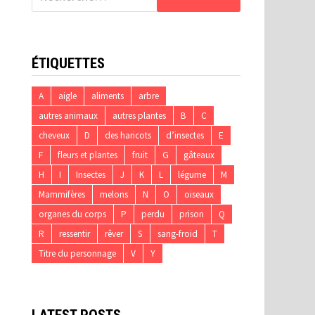
ÉTIQUETTES
A
aigle
aliments
arbre
autres animaux
autres plantes
B
C
cheveux
D
des haricots
d’insectes
E
F
fleurs et plantes
fruit
G
gâteaux
H
I
Insectes
J
K
L
légume
M
Mammifères
melons
N
O
oiseaux
organes du corps
P
perdu
prison
Q
R
ressentir
rêver
S
sang-froid
T
Titre du personnage
V
Y