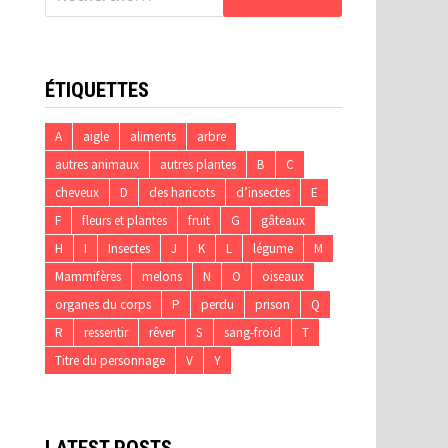
ÉTIQUETTES
A
aigle
aliments
arbre
autres animaux
autres plantes
B
C
cheveux
D
des haricots
d’insectes
E
F
fleurs et plantes
fruit
G
gâteaux
H
I
Insectes
J
K
L
légume
M
Mammifères
melons
N
O
oiseaux
organes du corps
P
perdu
prison
Q
R
ressentir
rêver
S
sang-froid
T
Titre du personnage
V
Y