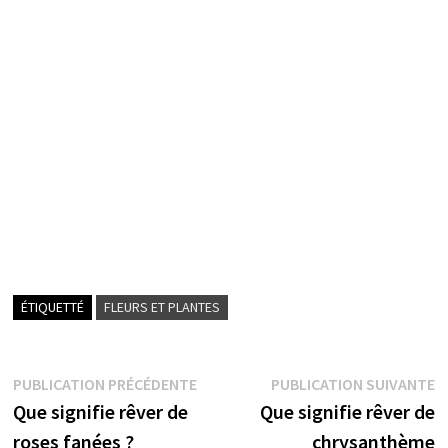
ÉTIQUETTÉ
FLEURS ET PLANTES
Navigation
Publication
P
PUBLICATION PRÉCÉDENTE
PUBLICATION SUIVANTE
précédente :
s
Que signifie rêver de
Que signifie rêver de
de
roses fanées ?
chrysanthème