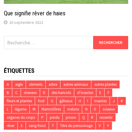
Que signifie rêver de haies
20 septembre 2022
Rechercher :
ÉTIQUETTES
A
aigle
aliments
arbre
autres animaux
autres plantes
B
C
cheveux
D
des haricots
d’insectes
E
F
fleurs et plantes
fruit
G
gâteaux
H
I
Insectes
J
K
L
légume
M
Mammifères
melons
N
O
oiseaux
organes du corps
P
perdu
prison
Q
R
ressentir
rêver
S
sang-froid
T
Titre du personnage
V
Y