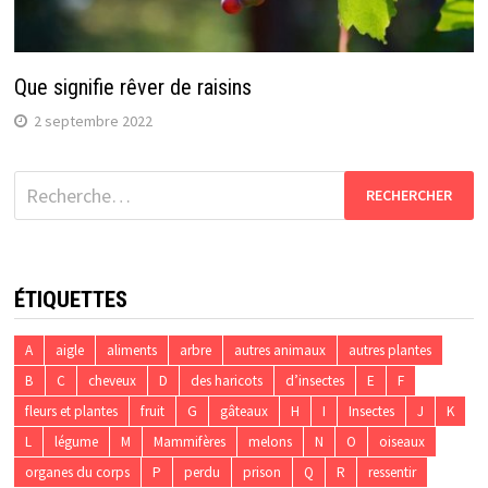
Que signifie rêver de raisins
2 septembre 2022
Rechercher :
ÉTIQUETTES
A
aigle
aliments
arbre
autres animaux
autres plantes
B
C
cheveux
D
des haricots
d’insectes
E
F
fleurs et plantes
fruit
G
gâteaux
H
I
Insectes
J
K
L
légume
M
Mammifères
melons
N
O
oiseaux
organes du corps
P
perdu
prison
Q
R
ressentir