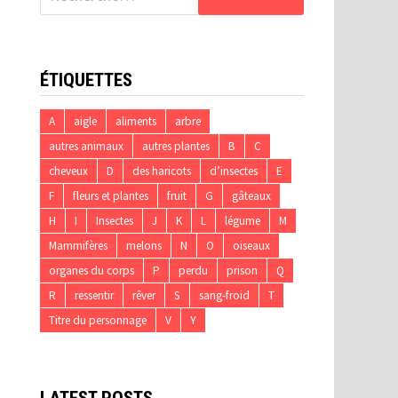
ÉTIQUETTES
A
aigle
aliments
arbre
autres animaux
autres plantes
B
C
cheveux
D
des haricots
d’insectes
E
F
fleurs et plantes
fruit
G
gâteaux
H
I
Insectes
J
K
L
légume
M
Mammifères
melons
N
O
oiseaux
organes du corps
P
perdu
prison
Q
R
ressentir
rêver
S
sang-froid
T
Titre du personnage
V
Y