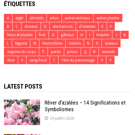
ÉTIQUETTES
A
aigle
aliments
arbre
autres animaux
autres plantes
B
C
cheveux
D
des haricots
d’insectes
E
F
fleurs et plantes
fruit
G
gâteaux
H
I
Insectes
J
K
L
légume
M
Mammifères
melons
N
O
oiseaux
organes du corps
P
perdu
prison
Q
R
ressentir
rêver
S
sang-froid
T
Titre du personnage
V
Y
LATEST POSTS
Rêver d’azalées – 14 Significations et
Symbolismes
10 juillet 2026