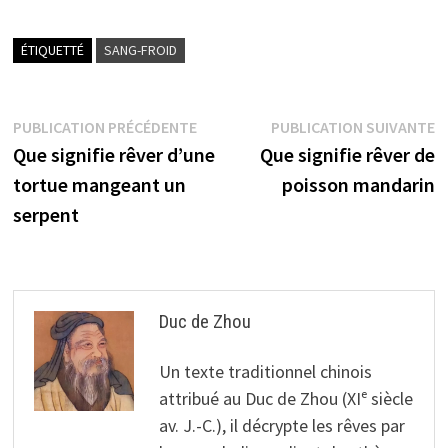
ÉTIQUETTÉ
SANG-FROID
Navigation
Publication
P
PUBLICATION PRÉCÉDENTE
PUBLICATION SUIVANTE
précédente :
s
Que signifie rêver d’une
Que signifie rêver de
de
tortue mangeant un
poisson mandarin
l’article
serpent
Duc de Zhou
Un texte traditionnel chinois
attribué au Duc de Zhou (XIᵉ siècle
av. J.-C.), il décrypte les rêves par