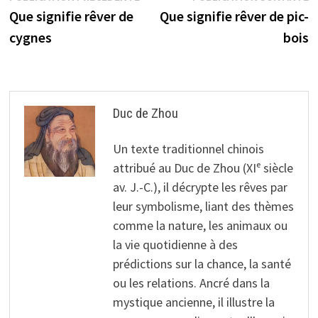
précédente :
s
Que signifie rêver de
Que signifie rêver de pic-
de
cygnes
bois
l’article
Duc de Zhou
Un texte traditionnel chinois
attribué au Duc de Zhou (XIᵉ siècle
av. J.-C.), il décrypte les rêves par
leur symbolisme, liant des thèmes
comme la nature, les animaux ou
la vie quotidienne à des
prédictions sur la chance, la santé
ou les relations. Ancré dans la
mystique ancienne, il illustre la