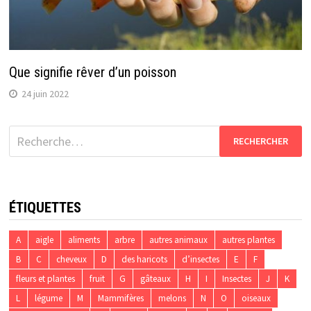
Que signifie rêver d’un poisson
24 juin 2022
Rechercher :
ÉTIQUETTES
A
aigle
aliments
arbre
autres animaux
autres plantes
B
C
cheveux
D
des haricots
d’insectes
E
F
fleurs et plantes
fruit
G
gâteaux
H
I
Insectes
J
K
L
légume
M
Mammifères
melons
N
O
oiseaux