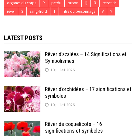
organes du corps
P
perdu
prison
Q
R
ressentir
rêver
S
sang-froid
T
Titre du personnage
V
Y
LATEST POSTS
Rêver d’azalées – 14 Significations et
Symbolismes
10 juillet 2026
Rêver d’orchidées – 17 significations et
symboles
10 juillet 2026
Rêver de coquelicots – 16
significations et symboles