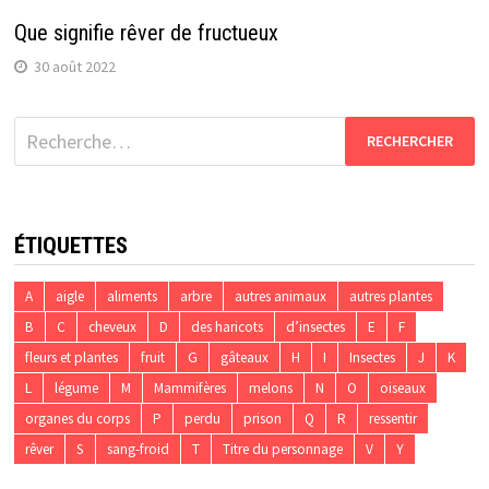
Que signifie rêver de fructueux
30 août 2022
Rechercher :
ÉTIQUETTES
A
aigle
aliments
arbre
autres animaux
autres plantes
B
C
cheveux
D
des haricots
d’insectes
E
F
fleurs et plantes
fruit
G
gâteaux
H
I
Insectes
J
K
L
légume
M
Mammifères
melons
N
O
oiseaux
organes du corps
P
perdu
prison
Q
R
ressentir
rêver
S
sang-froid
T
Titre du personnage
V
Y