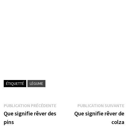
ÉTIQUETTÉ
LÉGUME
Navigation
Publication
P
PUBLICATION PRÉCÉDENTE
PUBLICATION SUIVANTE
précédente :
s
Que signifie rêver des
Que signifie rêver de
de
pins
colza