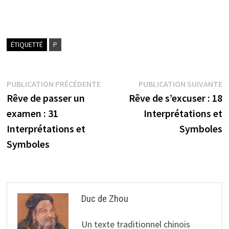
ÉTIQUETTÉ
P
Navigation
Publication
P
PUBLICATION PRÉCÉDENTE
PUBLICATION SUIVANTE
précédente :
s
Rêve de passer un
Rêve de s’excuser : 18
de
examen : 31
Interprétations et
l’article
Interprétations et
Symboles
Symboles
Duc de Zhou
Un texte traditionnel chinois