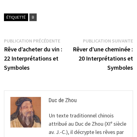
ÉTIQUETTÉ
B
Navigation
Publication
P
PUBLICATION PRÉCÉDENTE
PUBLICATION SUIVANTE
précédente :
s
Rêve d’acheter du vin :
Rêver d’une cheminée :
de
22 Interprétations et
20 Interprétations et
l’article
Symboles
Symboles
Duc de Zhou
Un texte traditionnel chinois
attribué au Duc de Zhou (XIᵉ siècle
av. J.-C.), il décrypte les rêves par