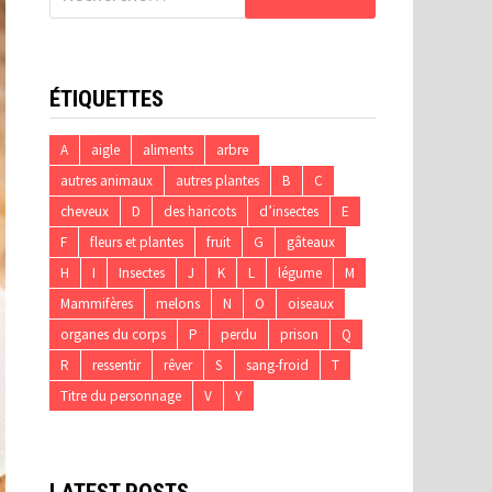
ÉTIQUETTES
A
aigle
aliments
arbre
autres animaux
autres plantes
B
C
cheveux
D
des haricots
d’insectes
E
F
fleurs et plantes
fruit
G
gâteaux
H
I
Insectes
J
K
L
légume
M
Mammifères
melons
N
O
oiseaux
organes du corps
P
perdu
prison
Q
R
ressentir
rêver
S
sang-froid
T
Titre du personnage
V
Y