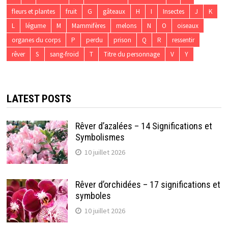
fleurs et plantes
fruit
G
gâteaux
H
I
Insectes
J
K
L
légume
M
Mammifères
melons
N
O
oiseaux
organes du corps
P
perdu
prison
Q
R
ressentir
rêver
S
sang-froid
T
Titre du personnage
V
Y
LATEST POSTS
Rêver d’azalées – 14 Significations et
Symbolismes
10 juillet 2026
Rêver d’orchidées – 17 significations et
symboles
10 juillet 2026