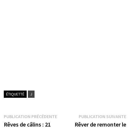
ÉTIQUETTÉ
J
Navigation
Publication
P
PUBLICATION PRÉCÉDENTE
PUBLICATION SUIVANTE
précédente :
s
Rêves de câlins : 21
Rêver de remonter le
de