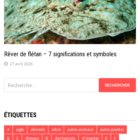
Rêver de flétan – 7 significations et symboles
27 avril 2026
Rechercher :
ÉTIQUETTES
A
aigle
aliments
arbre
autres animaux
autres plantes
B
C
cheveux
D
des haricots
d’insectes
E
F