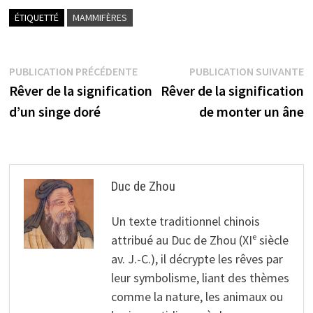
ÉTIQUETTÉ
MAMMIFÈRES
Navigation
Publication
P
PUBLICATION PRÉCÉDENTE
PUBLICATION SUIVANTE
précédente :
s
Rêver de la signification
Rêver de la signification
de
d’un singe doré
de monter un âne
l’article
Duc de Zhou
Un texte traditionnel chinois
attribué au Duc de Zhou (XIᵉ siècle
av. J.-C.), il décrypte les rêves par
leur symbolisme, liant des thèmes
comme la nature, les animaux ou