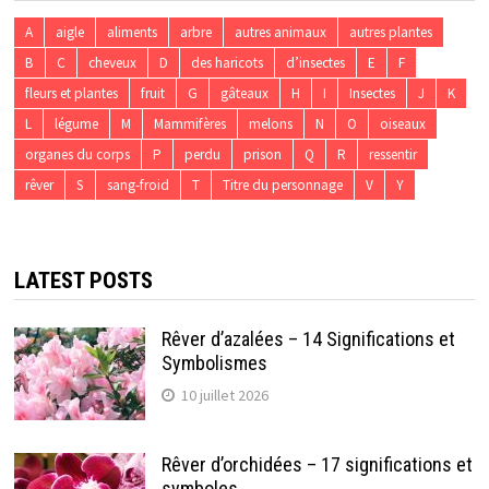
A
aigle
aliments
arbre
autres animaux
autres plantes
B
C
cheveux
D
des haricots
d’insectes
E
F
fleurs et plantes
fruit
G
gâteaux
H
I
Insectes
J
K
L
légume
M
Mammifères
melons
N
O
oiseaux
organes du corps
P
perdu
prison
Q
R
ressentir
rêver
S
sang-froid
T
Titre du personnage
V
Y
LATEST POSTS
Rêver d’azalées – 14 Significations et
Symbolismes
10 juillet 2026
Rêver d’orchidées – 17 significations et
symboles