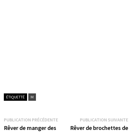
ÉTIQUETTÉ
M
Navigation
Publication
P
PUBLICATION PRÉCÉDENTE
PUBLICATION SUIVANTE
précédente :
s
Rêver de manger des
Rêver de brochettes de
de