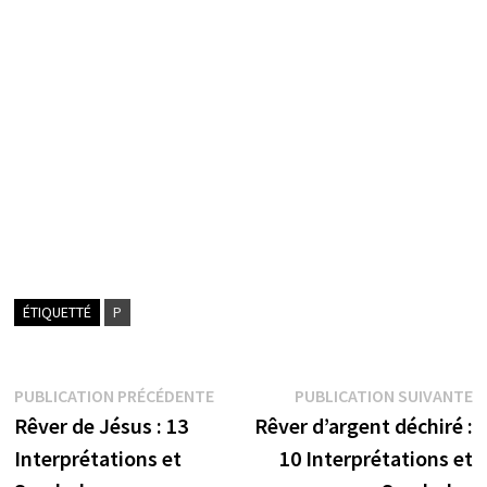
ÉTIQUETTÉ
P
Navigation
Publication
P
PUBLICATION PRÉCÉDENTE
PUBLICATION SUIVANTE
précédente :
s
Rêver de Jésus : 13
Rêver d’argent déchiré :
de
Interprétations et
10 Interprétations et
l’article