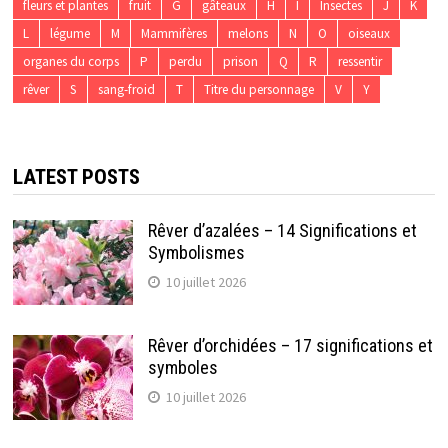
fleurs et plantes
fruit
G
gâteaux
H
I
Insectes
J
K
L
légume
M
Mammifères
melons
N
O
oiseaux
organes du corps
P
perdu
prison
Q
R
ressentir
rêver
S
sang-froid
T
Titre du personnage
V
Y
LATEST POSTS
Rêver d’azalées – 14 Significations et
Symbolismes
10 juillet 2026
Rêver d’orchidées – 17 significations et
symboles
10 juillet 2026