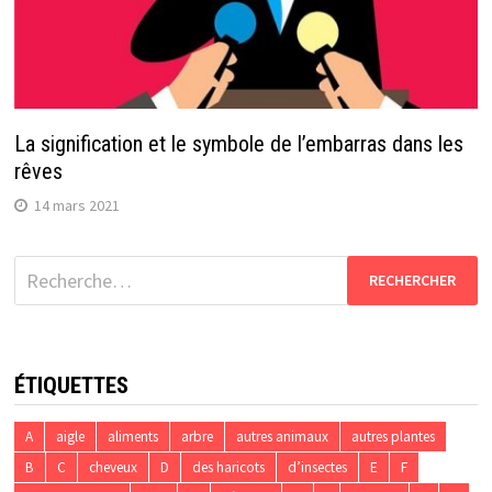
La signification et le symbole de l’embarras dans les
rêves
14 mars 2021
Rechercher :
ÉTIQUETTES
A
aigle
aliments
arbre
autres animaux
autres plantes
B
C
cheveux
D
des haricots
d’insectes
E
F