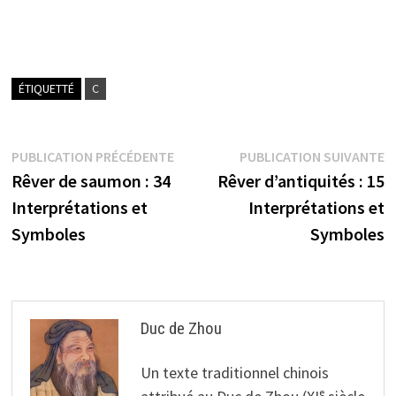
ÉTIQUETTÉ
C
Navigation
Publication
P
PUBLICATION PRÉCÉDENTE
PUBLICATION SUIVANTE
précédente :
s
Rêver de saumon : 34
Rêver d’antiquités : 15
de
Interprétations et
Interprétations et
l’article
Symboles
Symboles
Duc de Zhou
Un texte traditionnel chinois